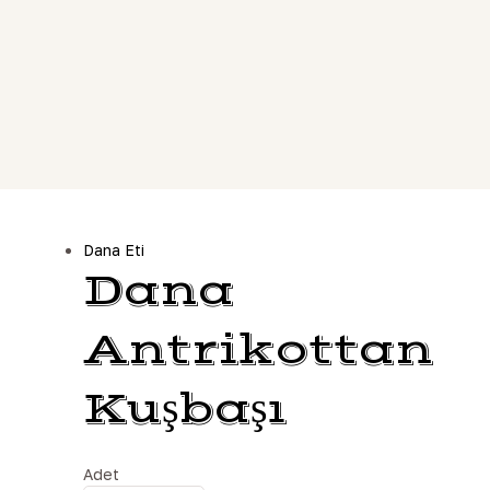
Dana Eti
Dana
Antrikottan
Kuşbaşı
Adet