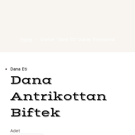
Home
Ürünler “Dana Eti” Olarak Etiketlendi
Dana Eti
Dana
Antrikottan
Biftek
Adet