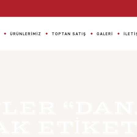
ÜRÜNLERIMIZ
TOPTAN SATIŞ
GALERI
İLETI
LER “DANA
AK ETIKET