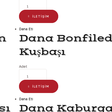
İLETIŞIM
Dana Eti
n
Dana Bonfile
Kuşbaşı
Adet
İLETIŞIM
Dana Eti
sı
Dana Kaburg