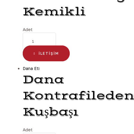
Kemikli
Adet
İLETIŞIM
Dana Eti
Dana
Kontrafilede
Kuşbaşı
Adet