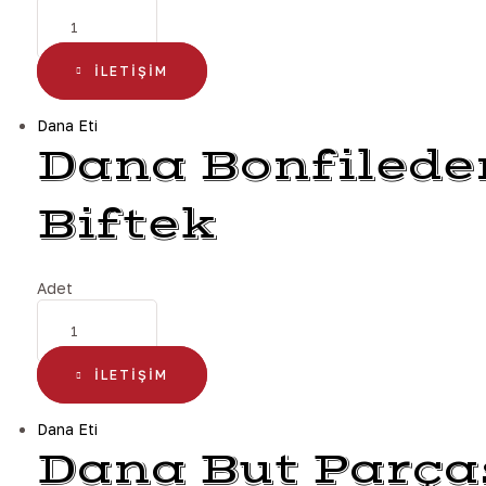
İLETIŞIM
Dana Eti
Dana Bonfilede
Biftek
Adet
İLETIŞIM
Dana Eti
Dana But Parça