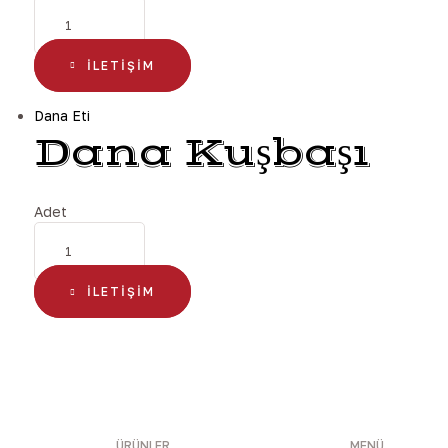
İLETIŞIM
Dana Eti
Dana Kuşbaşı
Adet
İLETIŞIM
ÜRÜNLER
MENÜ