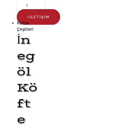
İLETIŞIM
Köfte
Çeşitleri
İn
eg
öl
Kö
ft
e