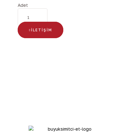
Adet
İLETIŞIM