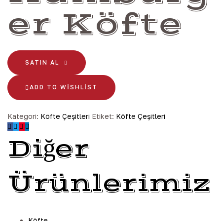
er Köfte
SATIN AL
ADD TO WISHLIST
Kategori:
Köfte Çeşitleri
Etiket:
Köfte Çeşitleri
Diğer
Ürünlerimiz
Köfte