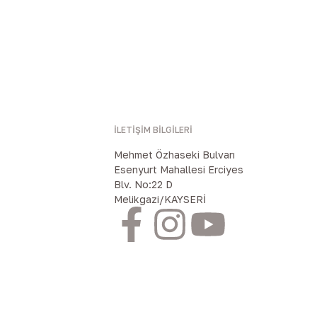
İLETIŞIM BILGILERI
Mehmet Özhaseki Bulvarı
Esenyurt Mahallesi Erciyes
Blv. No:22 D
Melikgazi/KAYSERİ